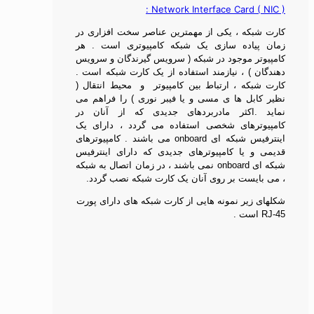
Network Interface Card ( NIC ) :
کارت شبکه ، يکی از مهمترين عناصر سخت افزاری در
زمان پياده سازی يک شبکه کامپيوتری است . هر
کامپيوتر موجود در شبکه ( سرويس گيرندگان و سرويس
دهندگان ) ، نيازمند استفاده از يک کارت شبکه است .
کارت شبکه ، ارتباط بين کامپيوتر و محيط انتقال (
نظير کابل ها ی مسی و يا فيبر نوری ) را فراهم می
نمايد .اکثر مادربردهای جديدی که از آنان در
کامپيوترهای شخصی استفاده می گردد ، دارای يک
اينترفيس شبکه ای
onboard
می باشند . کامپيوترهای
قديمی و يا کامپيوترهای جديدی که دارای اينترفيس
شبکه ای
onboard
نمی باشند ، در زمان اتصال به شبکه
، می بايست بر روی آنان يک کارت شبکه نصب گردد.
شکلهای زير نمونه هایی از کارت شبکه های دارای پورت
RJ-45
است .