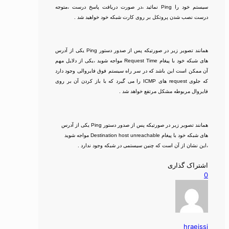
سیستم خود را Ping نمائید ،در صورت دریافت پاسخ درست ،متوجه
درست نصب شدن پروتکل بر روی کارت شبکه خود خواهید شد .
همانند تصویر زیر در صورتیکه پس از صدور دستور Ping یکی از آدرس
های شبکه خود با پیغام Request Time مواجه شوید ،یکی از دلایل مهم
آن ممکن است این باشد که در سر راه سیستم فوق فایروالی وجود دارد
که جلوی request های ICMP را می گیرد که با باز کردن آن بر روی
فایروال مربوطه مشکل مرتفع خواهد شد .
همانند تصویر زیر در صورتیکه پس از صدور دستور Ping یکی از آدرس
های شبکه خود با پیغام Destination host unreachable مواجه شوید
،این نشان از آن است که چنین سیستمی در شبکه وجود ندارد .
اشتراک گذاری
0
hraeissi