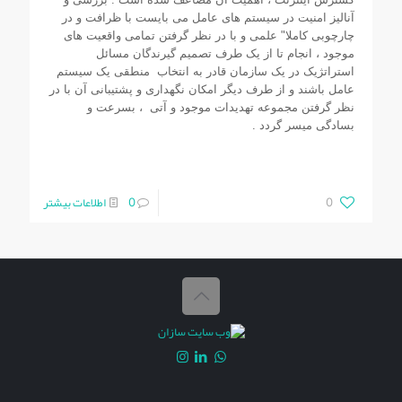
آناليز امنيت در سيستم های عامل می بايست با ظرافت و در
چارچوبی کاملا" علمی و با در نظر گرفتن تمامی واقعيت های
موجود ، انجام تا از يک طرف تصميم گيرندگان مسائل
استراتژيک در يک سازمان قادر به انتخاب منطقی يک سيستم
عامل باشند و از طرف ديگر امکان نگهداری و پشتيبانی آن با در
نظر گرفتن مجموعه تهديدات موجود و آتی ، بسرعت و
بسادگی ميسر گردد .
0
0
اطلاعات بیشتر