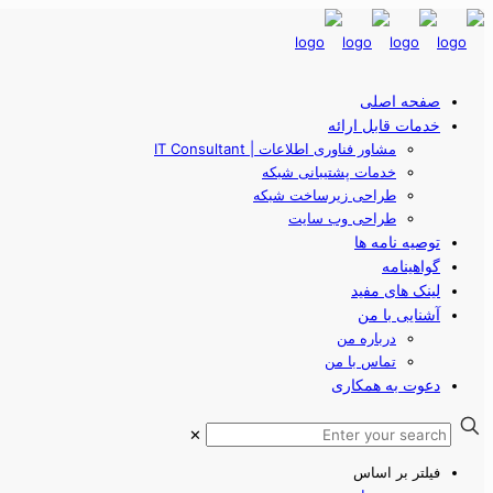
صفحه اصلی
خدمات قابل ارائه
مشاور فناوری اطلاعات | IT Consultant
خدمات پشتیبانی شبکه
طراحی زیرساخت شبکه
طراحی وب سایت
توصیه نامه ها
گواهینامه
لینک های مفید
آشنایی با من
درباره من
تماس با من
دعوت به همکاری
✕
فیلتر بر اساس