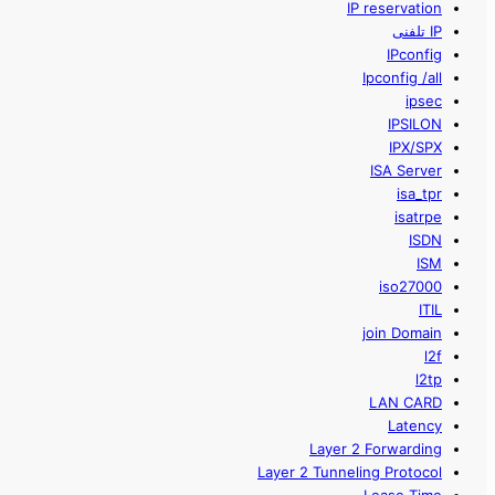
IP reservation
IP تلفنی
IPconfig
Ipconfig /all
ipsec
IPSILON
IPX/SPX
ISA Server
isa_tpr
isatrpe
ISDN
ISM
iso27000
ITIL
join Domain
l2f
l2tp
LAN CARD
Latency
Layer 2 Forwarding
Layer 2 Tunneling Protocol