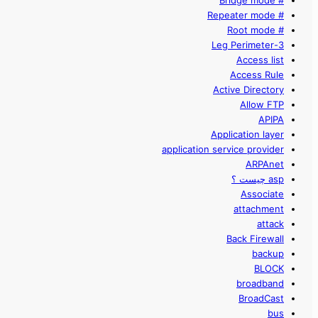
# Bridge mode
# Repeater mode
# Root mode
3-Leg Perimeter
Access list
Access Rule
Active Directory
Allow FTP
APIPA
Application layer
application service provider
ARPAnet
asp چیست ؟
Associate
attachment
attack
Back Firewall
backup
BLOCK
broadband
BroadCast
bus