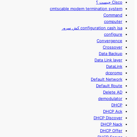
Cisco چیست ؟
cmtscable modem termination system
Command
computer
configuration cash isa کش سرور
configure
Convergence
Crossover
Data Backup
Data Link layer
DataLink
dcpromo
Default Network
Default Route
Delete AD
demodulator
DHCP
DHCP Ack
DHCP Discover
DHCP Nack
DHCP Offer