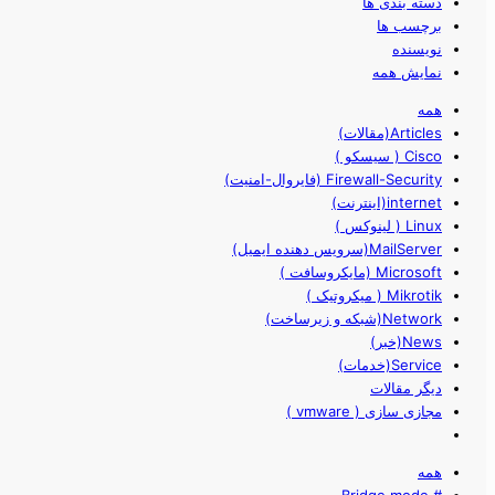
دسته بندی ها
برچسب ها
نویسنده
نمایش همه
همه
Articles(مقالات)
Cisco ( سیسکو )
Firewall-Security (فایروال-امنیت)
internet(اینترنت)
Linux ( لینوکس )
MailServer(سرویس دهنده ایمیل)
Microsoft (مایکروسافت )
Mikrotik ( میکروتیک )
Network(شبکه و زیرساخت)
News(خبر)
Service(خدمات)
دیگر مقالات
مجازی سازی ( vmware )
همه