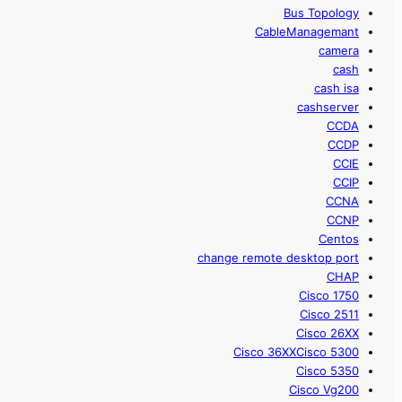
Bus Topology
CableManagemant
camera
cash
cash isa
cashserver
CCDA
CCDP
CCIE
CCIP
CCNA
CCNP
Centos
change remote desktop port
CHAP
Cisco 1750
Cisco 2511
Cisco 26XX
Cisco 36XXCisco 5300
Cisco 5350
Cisco Vg200