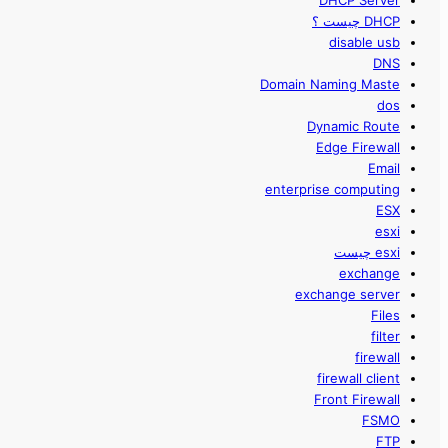
DHCP Server
DHCP چیست ؟
disable usb
DNS
Domain Naming Maste
dos
Dynamic Route
Edge Firewall
Email
enterprise computing
ESX
esxi
esxi چیست
exchange
exchange server
Files
filter
firewall
firewall client
Front Firewall
FSMO
FTP