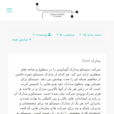
دسته بندی ها
برچسب ها
نویسنده
نمایش همه
مدارک Cisco
شرکت سيسکو مدارک گونانوني را در سطوح و شاخه هاي
متفاوتي ارايه مي کند. هر کدام از مدارک سيسکو حوزه خاصي
از مفاهيم شبکه اي را تحت پوشش مي دهد. سيسکو براي
معرفي بهتر سطوح مدارک خود هرم هايي را تاسيس کرده
است که در راس هر يک از آنها بالاترين مدرک و در قاعده ي
هرم مدرک ورودي شرکت بيان شده است .سيسکو و مدارک آن
بر پايه ي استاندارد هاي عالي و بين المللي بنا نهاده شده و
بنابراين اخذ هر يک از مدارک سيسکو چه براي متخصصان و
مديران شبکه و چه براي شرکت ها و سازمان هايي که قصد
استخدام افراد متخصص را دارند ، ارزشمند است . سيسکو به