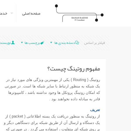
صفحه اصلی
خدمات
فیلتر بر اساس
دسته بندی ها
برچسب ها
نویسنده
مفهوم روتينگ چیست؟
روتينگ (
Routing
) يکی از مهمترين ويژگی
های مورد نياز در
يک شبکه به منظور ارتباط با ساير شبکه ها است. در صورتی
که امکان روتينگ پروتکل ها وجود نداشته باشد ، کامپيوترها
قادر به مبادله داده نخواهند بود .
تعريف
از روتينگ به منظور دريافت يک بسته اطلاعاتی (
packet
) از
يک دستگاه و ارسال آن از طريق شبکه برای دستگاهی ديگر و
بر روی شبکه ای متفاوت ، استفاده می گردد . در صورتی که