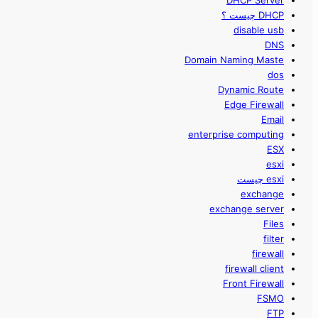
DHCP Server
DHCP چیست ؟
disable usb
DNS
Domain Naming Maste
dos
Dynamic Route
Edge Firewall
Email
enterprise computing
ESX
esxi
esxi چیست
exchange
exchange server
Files
filter
firewall
firewall client
Front Firewall
FSMO
FTP