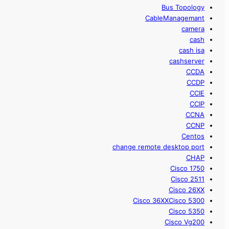
Bus Topology
CableManagemant
camera
cash
cash isa
cashserver
CCDA
CCDP
CCIE
CCIP
CCNA
CCNP
Centos
change remote desktop port
CHAP
Cisco 1750
Cisco 2511
Cisco 26XX
Cisco 36XXCisco 5300
Cisco 5350
Cisco Vg200