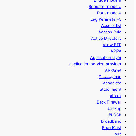
# Bridge mode
# Repeater mode
# Root mode
3-Leg Perimeter
Access list
Access Rule
Active Directory
Allow FTP
APIPA
Application layer
application service provider
ARPAnet
asp چیست ؟
Associate
attachment
attack
Back Firewall
backup
BLOCK
broadband
BroadCast
bus