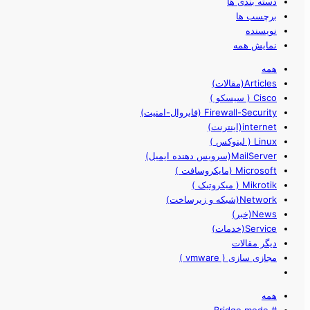
دسته بندی ها
برچسب ها
نویسنده
نمایش همه
همه
Articles(مقالات)
Cisco ( سیسکو )
Firewall-Security (فایروال-امنیت)
internet(اینترنت)
Linux ( لینوکس )
MailServer(سرویس دهنده ایمیل)
Microsoft (مایکروسافت )
Mikrotik ( میکروتیک )
Network(شبکه و زیرساخت)
News(خبر)
Service(خدمات)
دیگر مقالات
مجازی سازی ( vmware )
همه