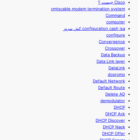
Cisco چیست ؟
cmtscable modem termination system
Command
computer
configuration cash isa کش سرور
configure
Convergence
Crossover
Data Backup
Data Link layer
DataLink
dcpromo
Default Network
Default Route
Delete AD
demodulator
DHCP
DHCP Ack
DHCP Discover
DHCP Nack
DHCP Offer