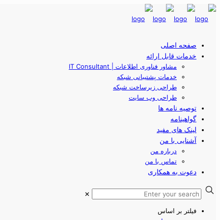
صفحه اصلی
خدمات قابل ارائه
مشاور فناوری اطلاعات | IT Consultant
خدمات پشتیبانی شبکه
طراحی زیرساخت شبکه
طراحی وب سایت
توصیه نامه ها
گواهینامه
لینک های مفید
آشنایی با من
درباره من
تماس با من
دعوت به همکاری
✕
فیلتر بر اساس