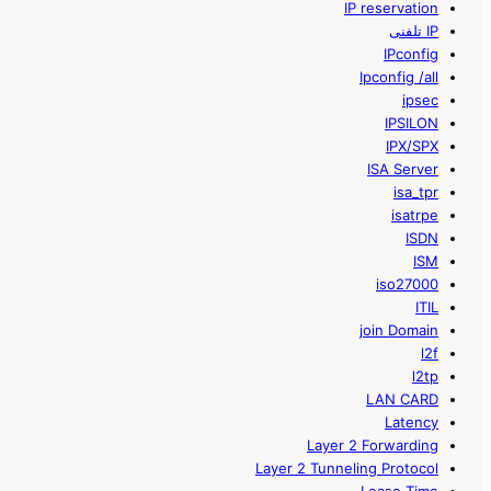
IP reservation
IP تلفنی
IPconfig
Ipconfig /all
ipsec
IPSILON
IPX/SPX
ISA Server
isa_tpr
isatrpe
ISDN
ISM
iso27000
ITIL
join Domain
l2f
l2tp
LAN CARD
Latency
Layer 2 Forwarding
Layer 2 Tunneling Protocol